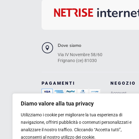
interne
Dove siamo

Via IV Novembre 58/60
Frignano (ce) 81030
PAGAMENTI
NEGOZIO
Account
Prodotti
Diamo valore alla tua privacy
Termini e Cond
IN TOTALE
Utilizziamo i cookie per migliorare la tua esperienza di
SICUREZZA
Privacy Polic
navigazione, offrirti pubblicità o contenuti personalizzati e
analizzare il nostro traffico. Cliccando “Accetta tutti”,
acconsenti al nostro utilizzo dei cookie.