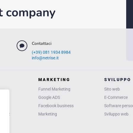
t company
Contattaci

(+39) 081 1934 8984
info@netrise.it
MARKETING
SVILUPPO
Funnel Marketing
Sito web
Google ADS
E-Commerce
izioni
Facebook business
Software person
y GDPR
Marketing
Sviluppo web