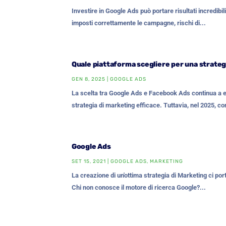
Investire in Google Ads può portare risultati incredib
imposti correttamente le campagne, rischi di...
Quale piattaforma scegliere per una strateg
GEN 8, 2025
|
GOOGLE ADS
La scelta tra Google Ads e Facebook Ads continua a 
strategia di marketing efficace. Tuttavia, nel 2025, con
Google Ads
SET 15, 2021
|
GOOGLE ADS
,
MARKETING
La creazione di un'ottima strategia di Marketing ci po
Chi non conosce il motore di ricerca Google?...